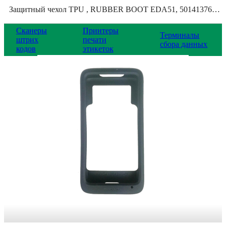
Защитный чехол TPU , RUBBER BOOT EDA51, 50141376-001
Сканеры
Принтеры
Терминалы
штрих
печати
сбора данных
кодов
этикеток