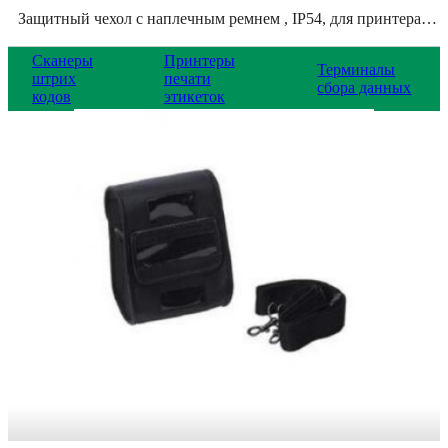
Защитный чехол с наплечным ремнем , IP54, для принтера Alpha-3R, 98-0480018-10LF
Сканеры
Принтеры
Терминалы
штрих
печати
сбора данных
кодов
этикеток