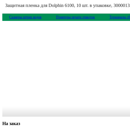
Защитная пленка для Dolphin 6100, 10 шт. в упаковке, 300001
Сканеры штрих кодов
Принтеры печати этикеток
Терминалы сб
На заказ