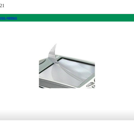
321
ора данных