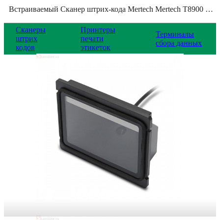
Встраиваемый Сканер штрих-кода Mertech Mertech T8900 P2D, 4572
Сканеры
Принтеры
Терминалы
штрих
печати
сбора данных
кодов
этикеток