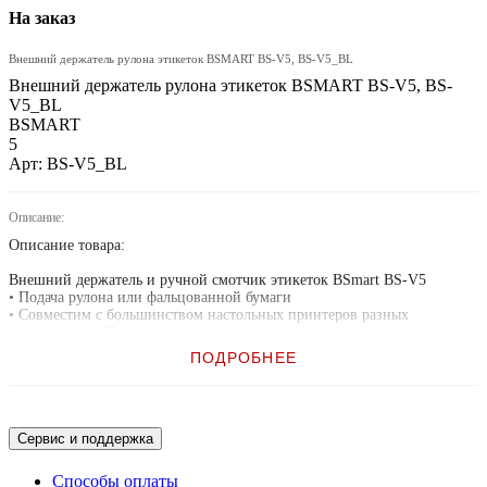
На заказ
Внешний держатель рулона этикеток BSMART BS-V5, BS-V5_BL
Внешний держатель рулона этикеток BSMART BS-V5, BS-
V5_BL
BSMART
5
Арт: BS-V5_BL
Описание:
Описание товара:
Внешний держатель и ручной смотчик этикеток BSmart BS-V5
• Подача рулона или фальцованной бумаги
• Совместим с большинством настольных принтеров разных
производителей
• Не требует электропитания
ПОДРОБНЕЕ
• Белое или чёрное исполнение
Смотчики BSmart универсальны и работают с принтерами этикеток
любых производителей
Сервис и поддержка
Макс. ширина рулона: 116 мм
Макс. внешний диаметр рулона: 200 мм
Способы оплаты