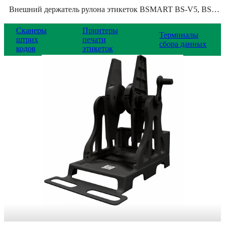
Внешний держатель рулона этикеток BSMART BS-V5, BS-V5_BL
Сканеры
Принтеры
Терминалы
штрих
печати
сбора данных
кодов
этикеток