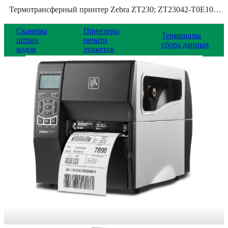
Термотрансферный принтер Zebra ZT230; ZT23042-T0E100FZ
Сканеры
Принтеры
Терминалы
штрих
печати
сбора данных
кодов
этикеток