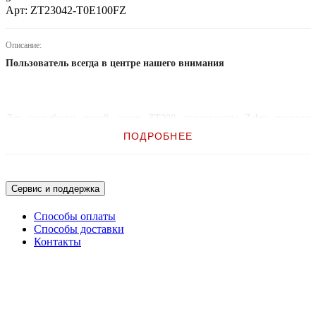
Арт: ZT23042-T0E100FZ
Описание:
Пользователь всегда в центре нашего внимания
Для разработки новой серии ZT200 специалисты Zebra провели
тщательный анализ отзывов пользователей и сохранили основные
ПОДРОБНЕЕ
преимущества прежних моделей принтеров Stripe® и S4M™. В
результате принтеры серии ZT200 предлагают элегантный,
компактный дизайн, несложную процедуру настройки, интуитивно-
понятный интерфейс пользователя и лёгкое обслуживание.
Сервис и поддержка
Способы оплаты
Способы доставки
Если Вы планируете впервые разместить решение для печати этикеток
штрихкода, или Вам необходимы новые принтеры на замену
Контакты
устаревшим моделям, Вы можете положиться на принтеры серии
ZT200, созданные для печати самых разных видов этикеток. Эти
инновационные принтеры предоставляют пользователям заметные
преимущества.