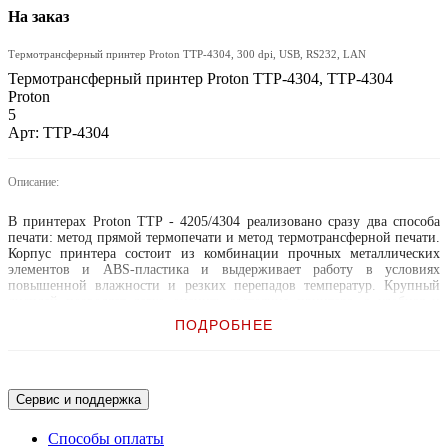
На заказ
Термотрансферный принтер Proton TTP-4304, 300 dpi, USB, RS232, LAN
Термотрансферный принтер Proton TTP-4304, TTP-4304
Proton
5
Арт: TTP-4304
Описание:
В принтерах Proton TTP - 4205/4304 реализовано сразу два способа
печати: метод прямой термопечати и метод термотрансферной печати.
Корпус принтера состоит из комбинации прочных металлических
элементов и ABS-пластика и выдерживает работу в условиях
повышенной влажности и резких перепадов температур. Крупный
дисплей позволяет легко оценить состояние принтера, а удобная и
интуитивно понятная загрузка материалов для печати позволяет легко
ПОДРОБНЕЕ
настраивать и обслуживать принтер
Сервис и поддержка
Способы оплаты