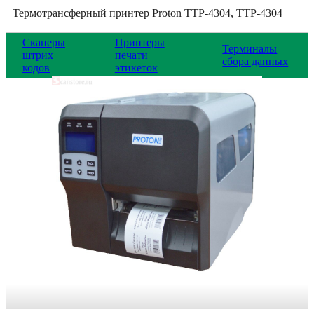
Термотрансферный принтер Proton TTP-4304, TTP-4304
Сканеры
Принтеры
Терминалы
штрих
печати
сбора данных
кодов
этикеток