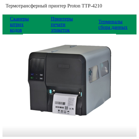
Термотрансферный принтер Proton TTP-4210
Сканеры
Принтеры
Терминалы
штрих
печати
сбора данных
кодов
этикеток