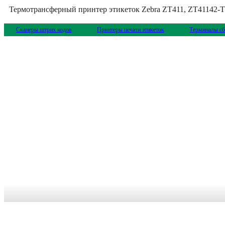
Термотрансферный принтер этикеток Zebra ZT411, ZT41142-
Сканеры штрих кодов
Принтеры печати этикеток
Терминалы сб