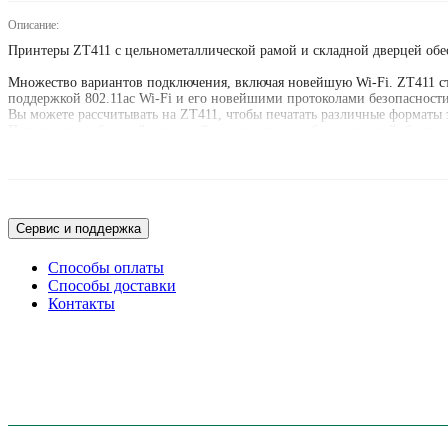
Описание:
Принтеры ZT411 с цельнометаллической рамой и складной дверцей обе
Множество вариантов подключения, включая новейшую Wi-Fi. ZT411 ста
поддержкой 802.11ac Wi-Fi и его новейшими протоколами безопасности,
Вы можете рассчитывать на ZT411, чтобы печатать различные форматы 
Путь подачи с боковой загрузкой делает загрузку более простой, быстр
то время как освещенные пути облегчают просмотр даже в плохо освещ
Эти принтеры сконструированы с использованием двустворчатой ​​двер
Инновационные приложения, утилиты и средства разработки Print DNA
упрощенной интеграции.
Сервис и поддержка
Способы оплаты
Способы доставки
Контакты