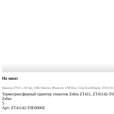
На заказ
Принтер ZT411, 203 dpi, USB, Ethernet, Bluetooth, USB Host, ColorTouchDisplay, ZT411
Термотрансферный принтер этикеток Zebra ZT411, ZT41142-T
Zebra
5
Арт: ZT41142-T0E0000Z