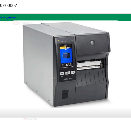
T0E0000Z
ора данных