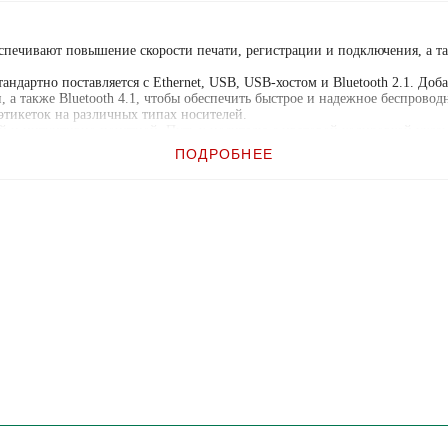
спечивают повышение скорости печати, регистрации и подключения, а 
ндартно поставляется с Ethernet, USB, USB-хостом и Bluetooth 2.1. До
 а также Bluetooth 4.1, чтобы обеспечить быстрое и надежное беспровод
этикеток на различных типах носителей.
ой и интуитивно понятной. Путь к носителю с цветовой кодировкой указы
енной среде.
ПОДРОБНЕЕ
цы и предназначены для использования в условиях ограниченного простра
 обеспечивают превосходное качество печати благодаря более высокой 