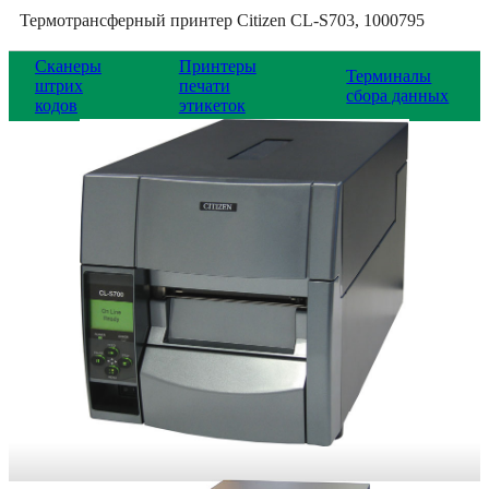
Термотрансферный принтер Citizen CL-S703, 1000795
Сканеры
Принтеры
Терминалы
штрих
печати
сбора данных
кодов
этикеток