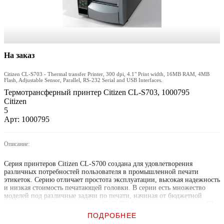
На заказ
Citizen CL-S703 - Thermal transfer Printer, 300 dpi, 4.1" Print width, 16MB RAM, 4MB
Flash, Adjustable Sensor, Parallel, RS-232 Serial and USB Interfaces.
Термотрансферный принтер Citizen CL-S703, 1000795
Citizen
5
Арт: 1000795
Описание:
Серия принтеров Citizen CL-S700 создана для удовлетворения
различных потребностей пользователя в промышленной печати
этикеток. Серию отличает простота эксплуатации, высокая надежность
и низкая стоимость печатающей головки. В серии есть множество
моделей под различные задачи по печати, начиная от бюджетной
модели с прямой термопечатью CL-S 700dt и заканчивая моделью CL-
S 703R с разрешением печати 300 dpi и смотчиком этикеток. Принтер
ПОДРОБНЕЕ
удобно применять в ограниченном пространстве, т.к. крышка