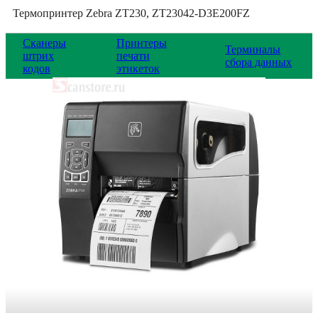
Термопринтер Zebra ZT230, ZT23042-D3E200FZ
Сканеры
Принтеры
Терминалы
штрих
печати
сбора данных
кодов
этикеток