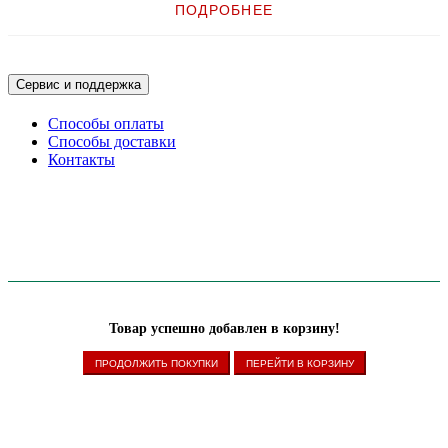
различных стилей, размеров и цветов для медицинских учреждений,
ПОДРОБНЕЕ
парков развлечений, водных парков и развлекательных мероприятий.
ЕДИНСТВЕННЫЙ ПРИНТЕР, СОЗДАННЫЙ СПЕЦИАЛЬНО
ДЛЯ ПЕЧАТИ БРАСЛЕТОВ
Сервис и поддержка
Принтер HC100 для браслетов создан с учётом требований
пользователя. Принтер термопечати HC100 объединяет малый размер
Способы оплаты
и простые для загрузки картриджи для обеспечения идеального
Способы доставки
решения для печати браслетов. Широкий ряд доступных браслетов
Контакты
подходит для применения в сфере здравоохранения, гостиничной
сфере и сфере отдыха.
ПРОСТАЯ ЗАГРУЗКА КАРТРИДЖА С МАТЕРИАЛОМ ДЛЯ
ПЕЧАТИ
Возможности простой загрузки принтера HC100 практически не
требуют участия пользователя, а используемая интеллектуальная
технология распознает тип браслета и автоматически калибрует
настройки для оптимизации качества печати и снижения выбросов.
Использование принтера HC100, а также загрузка или замена
Товар успешно добавлен в корзину!
картриджа выполняется очень быстро и просто и требует
минимального обучения пользователя.
ПРОДОЛЖИТЬ ПОКУПКИ
ПЕРЕЙТИ В КОРЗИНУ
ИДЕАЛЕН ДЛЯ ГОСТИНИЦ
Браслеты участников стали модным предметом — своеобразным
почётным знаком, который показывает все посещенные человеком
мероприятия. Однако для организаций гостиничного бизнеса