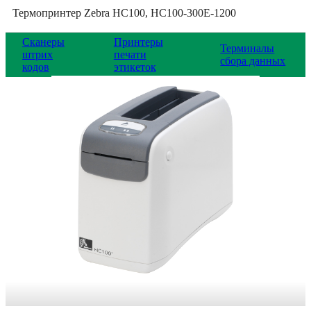
Термопринтер Zebra HC100, HC100-300E-1200
Сканеры
Принтеры
Терминалы
штрих
печати
сбора данных
кодов
этикеток