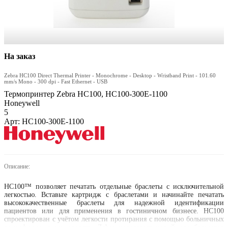
На заказ
Zebra HC100 Direct Thermal Printer - Monochrome - Desktop - Wristband Print - 101.60
mm/s Mono - 300 dpi - Fast Ethernet - USB
Термопринтер Zebra HC100, HC100-300E-1100
Honeywell
5
Арт: HC100-300E-1100
Описание:
HC100™ позволяет печатать отдельные браслеты с исключительной
легкостью. Вставьте картридж с браслетами и начинайте печатать
высококачественные браслеты для надежной идентификации
пациентов или для применения в гостиничном бизнесе. HC100
спроектирован с учётом легкости протирания с помощью больничных
дезинфицирующих средств. Zebra предлагает целый ряд браслетов