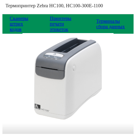
Термопринтер Zebra HC100, HC100-300E-1100
Сканеры
Принтеры
Терминалы
штрих
печати
сбора данных
кодов
этикеток