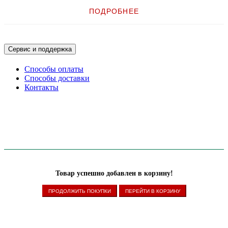
различных стилей, размеров и цветов для медицинских учреждений,
ПОДРОБНЕЕ
парков развлечений, водных парков и развлекательных мероприятий.
ЕДИНСТВЕННЫЙ ПРИНТЕР, СОЗДАННЫЙ СПЕЦИАЛЬНО
ДЛЯ ПЕЧАТИ БРАСЛЕТОВ
Сервис и поддержка
Принтер HC100 для браслетов создан с учётом требований
пользователя. Принтер термопечати HC100 объединяет малый размер
Способы оплаты
и простые для загрузки картриджи для обеспечения идеального
Способы доставки
решения для печати браслетов. Широкий ряд доступных браслетов
Контакты
подходит для применения в сфере здравоохранения, гостиничной
сфере и сфере отдыха.
ПРОСТАЯ ЗАГРУЗКА КАРТРИДЖА С МАТЕРИАЛОМ ДЛЯ
ПЕЧАТИ
Возможности простой загрузки принтера HC100 практически не
требуют участия пользователя, а используемая интеллектуальная
технология распознает тип браслета и автоматически калибрует
настройки для оптимизации качества печати и снижения выбросов.
Использование принтера HC100, а также загрузка или замена
Товар успешно добавлен в корзину!
картриджа выполняется очень быстро и просто и требует
минимального обучения пользователя.
ПРОДОЛЖИТЬ ПОКУПКИ
ПЕРЕЙТИ В КОРЗИНУ
ИДЕАЛЕН ДЛЯ ГОСТИНИЦ
Браслеты участников стали модным предметом — своеобразным
почётным знаком, который показывает все посещенные человеком