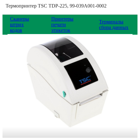
Термопринтер TSC TDP-225, 99-039A001-0002
Сканеры
Принтеры
Терминалы
штрих
печати
сбора данных
кодов
этикеток