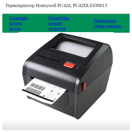
Термопринтер Honeywell PC42d, PC42DLE030013
Сканеры
Принтеры
Терминалы
штрих
печати
сбора данных
кодов
этикеток