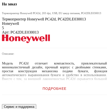
На заказ
Термопринтер Honeywell PC42d, 203 dpi, USB, EU шнур питания, PC42DLE030013
Термопринтер Honeywell PC42d, PC42DLE030013
Honeywell
5
Арт: PC42DLE030013
Описание:
Модель PC42d отличает компактность, привлекательный
минималистичный дизайн, прочный корпус с двойными стенками,
простая конструкция механизма подачи бумаги, функция
автоматического выравнивания бумаги и удобство в использовании.
Вместе с тем, за внешней лаконичностью PC42d скрывается большой
набор функций, высокая надежность и долговечность. Данная модель
часто применяется для печати квитанций при экспресс-доставке
ПОДРОБНЕЕ
товаров, этикеток для лабораторных анализов, браслетов и проб крови
в здравоохранении, ценников и чеков в розничной торговле,
посадочных талонов в сфере транспортных перевозок, этикеток для
маркировки багажа и грузов в логистике, билетов для парковки
автомобилей, а также для решения других задач, где не предъявляются
Сервис и поддержка