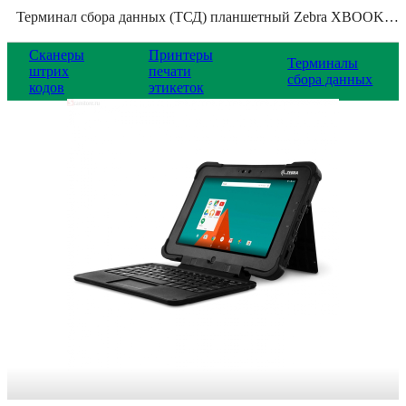
Терминал сбора данных (ТСД) планшетный Zebra XBOOK L10, RBL10-LBV6W6W4S1X2X1
Сканеры
Принтеры
Терминалы
штрих
печати
сбора данных
кодов
этикеток