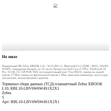
На заказ
Планшетный ПК Zebra XBOOK L10 - Wi-Fi 802.11, Bluetooth® 4.2 (EDR + BLE), WWAN
W/GPS, стандартная батарея: до 10 часов, Процессор Intel Core i5 VPro, Windows® 10
Pro, 16 GB, 512 GB PCIE SSD, последовательный порт True RS232, камера на задней
панели 13 Мпк, камера на фронтальной панели 2 Мпк, выносная клавиатура, аксессуары
для дисплея, международная гарантия.
Терминал сбора данных (ТСД) планшетный Zebra XBOOK
L10, RBL10-LBV6W6W4S1X2X1
Zebra
5
Арт: RBL10-LBV6W6W4S1X2X1