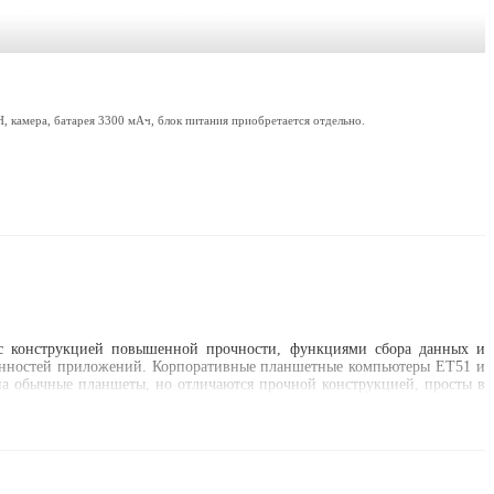
камера, батарея 3300 мАч, блок питания приобретается отдельно.
 с конструкцией повышенной прочности, функциями сбора данных и
обенностей приложений. Корпоративные планшетные компьютеры ET51 и
а обычные планшеты, но отличаются прочной конструкцией, просты в
зации.
вая модель превосходно подходит для приложений с большим объемом