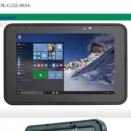
6DE-G21E-00A6
ора данных