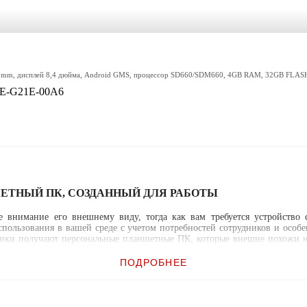
comm, дисплей 8,4 дюйма, Android GMS, процессор SD660/SDM660, 4GB RAM, 32GB FLASH, 
DE-G21E-00A6
ЕТНЫЙ ПК, СОЗДАННЫЙ ДЛЯ РАБОТЫ
е внимание его внешнему виду, тогда как вам требуется устройство
использования в вашей среде с учетом потребностей сотрудников и ос
дники получают персональные планшетные ПК, которые внешне похожи н
 необходимую гибкость для удовлетворения потребностей вашей органи
ПОДРОБНЕЕ
ходит для тех случаев, когда крайне важны размер и вес. 10,1-дюймо