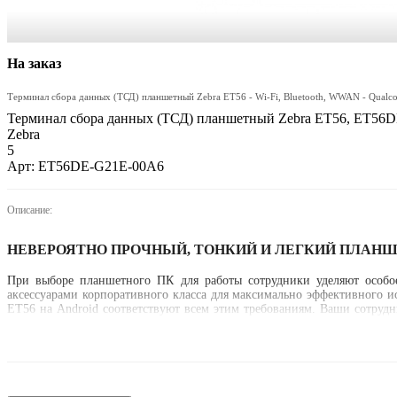
На заказ
Терминал сбора данных (ТСД) планшетный Zebra ET56 - Wi-Fi, Bluetooth, WWAN - Qual
Терминал сбора данных (ТСД) планшетный Zebra ET56, ET56
Zebra
5
Арт: ET56DE-G21E-00A6
Описание:
НЕВЕРОЯТНО ПРОЧНЫЙ, ТОНКИЙ И ЛЕГКИЙ ПЛАНШ
При выборе планшетного ПК для работы сотрудники уделяют особо
аксессуарами корпоративного класса для максимально эффективного 
ET56 на Android соответствуют всем этим требованиям. Ваши сотру
использовании, оснащены функциями для сбора данных и обеспечивают
Лучшие в своем классе яркость и размер экрана
Компактная, небольшая и легкая 8,4-дюймовая модель идеально под