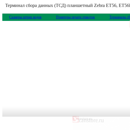
Терминал сбора данных (ТСД) планшетный Zebra ET56, ET5
Сканеры штрих кодов
Принтеры печати этикеток
Терминалы сб