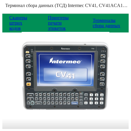
Терминал сбора данных (ТСД) Intermec CV41, CV41ACA1A1AET01A
Сканеры
Принтеры
Терминалы
штрих
печати
сбора данных
кодов
этикеток