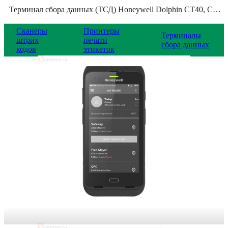
Терминал сбора данных (ТСД) Honeywell Dolphin CT40, CT40-L0N-2SC110E
Сканеры
Принтеры
Терминалы
штрих
печати
сбора данных
кодов
этикеток