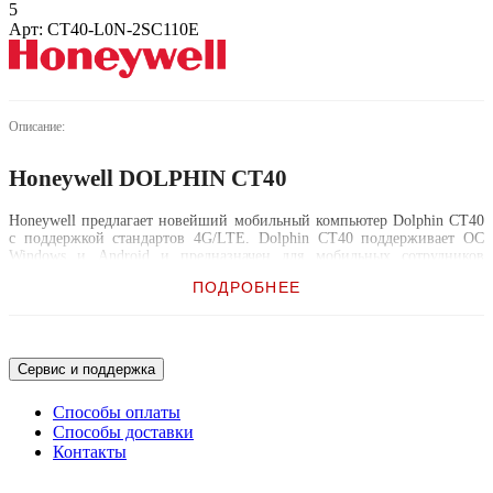
5
Арт: CT40-L0N-2SC110E
Описание:
Honeywell DOLPHIN CT40
Honeywell предлагает новейший мобильный компьютер Dolphin CT40
с поддержкой стандартов 4G/LTE. Dolphin CT40 поддерживает ОС
Windows и Android и предназначен для мобильных сотрудников
«первой линии», работа которых связана с выполнением большого
ПОДРОБНЕЕ
количества операций сканирования, например, при доставке по
требованию или выездном обслуживании.
При использовании Dolphin CT40 доступ к высокопроизводительным
мобильным приложениям больше не будет зависеть от возможностей
Сервис и поддержка
сетевого подключения. Модель Dolphin CT40 разработана для
использования в самых современных сферах, где задействованы
Способы оплаты
мобильные пользователи; с ее помощью можно передавать большие
Способы доставки
файлы и потоковое видео, а также осуществлять удаленный доступ к
бизнес-приложениям, что позволяет работникам более эффективно
Контакты
справляться с решением разнообразных задач, возникающих на
протяжении цикла продаж.