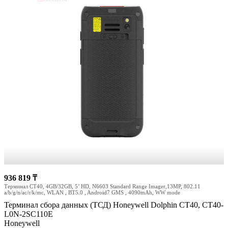
936 819 ₸
Терминал CT40, 4GB/32GB, 5’ HD, N6603 Standard Range Imager,13MP, 802.11
a/b/g/n/ac/r/k/mc, WLAN , BT5.0 , Android7 GMS , 4090mAh, WW mode
Терминал сбора данных (ТСД) Honeywell Dolphin CT40, CT40-
L0N-2SC110E
Honeywell