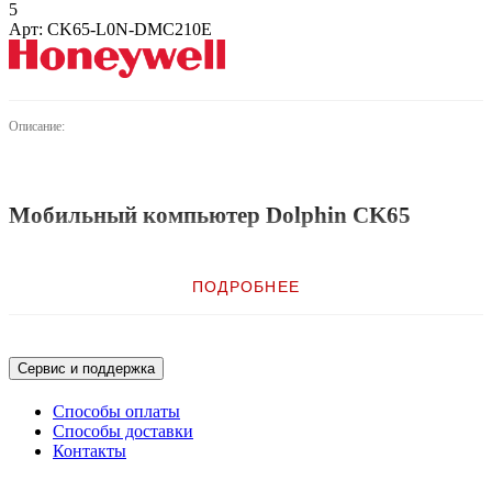
5
Арт: CK65-L0N-DMC210E
Описание:
Мобильный компьютер Dolphin CK65
ПОДРОБНЕЕ
Помимо популярного эргономичного дизайна, унаследованного от
модели CK3X/R, мобильный компьютер Dolphin™ CK65 отличается
новыми возможностями и улучшенными характеристиками.
Устройство гарантирует удобство развертывания, быстрый возврат
Сервис и поддержка
капиталовложений и повышение точности и эффективности работы
сотрудников.
Способы оплаты
Способы доставки
Контакты
В Dolphin CK65 реализован интегрированный, воспроизводимый и