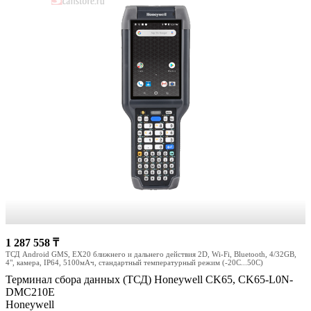
1 287 558 ₸
ТСД Android GMS, EX20 ближнего и дальнего действия 2D, Wi-Fi, Bluetooth, 4/32GB,
4", камера, IP64, 5100мАч, стандартный температурный режим (-20С...50С)
Терминал сбора данных (ТСД) Honeywell CK65, CK65-L0N-
DMC210E
Honeywell