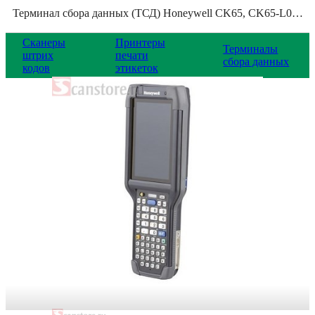
Терминал сбора данных (ТСД) Honeywell CK65, CK65-L0N-DMC210E
Сканеры
Принтеры
Терминалы
штрих
печати
сбора данных
кодов
этикеток