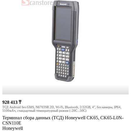
928 413 ₸
ТСД Android без GMS, N6703SR 2D, Wi-Fi, Bluetooth, 2/32GB, 4", без камеры, IP64,
5100мАч, стандартный температурный режим (-20С...50С)
Терминал сбора данных (ТСД) Honeywell CK65, CK65-L0N-
CSN110E
Honeywell