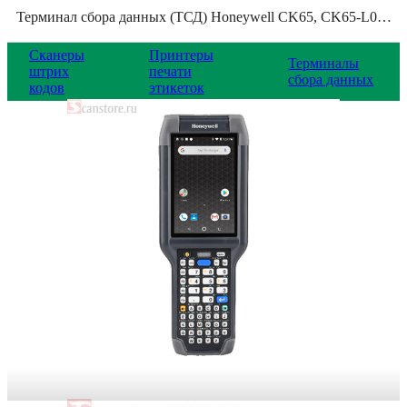
Терминал сбора данных (ТСД) Honeywell CK65, CK65-L0N-CSN110E
Сканеры
Принтеры
Терминалы
штрих
печати
сбора данных
кодов
этикеток