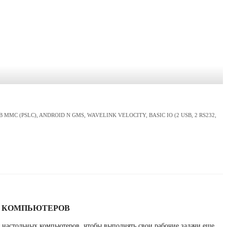
B MMC (PSLC), ANDROID N GMS, WAVELINK VELOCITY, BASIC IO (2 USB, 2 RS232,
Х КОМПЬЮТЕРОВ
настольных компьютеров, чтобы выполнять свои рабочие задачи еще