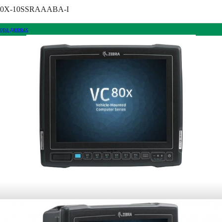
VC80X-10SSRAAABA-I
ора данных