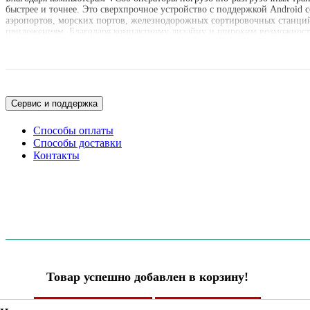
быстрее и точнее. Это сверхпрочное устройство с поддержкой Android 
аэропортов, морских портов, железнодорожных сортировочных станций 
приложениям. Благодаря компактному дизайну и широким возможностям 
настольного компьютера в мобильном форм-факторе для погрузочно-ра
Сервис и поддержка
Способы оплаты
Способы доставки
Контакты
Товар успешно добавлен в корзину!
ПРОДОЛЖИТЬ ПОКУПКИ
ПЕРЕЙТИ В КОРЗИНУ