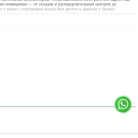
 вне помещения — от складов и распределительных центров до
ы у ваших сотрудников всегда был доступ к данным и бизнес-
ахватчиках, тягачах, кранах и т. д. VC80x — это мощные возможности