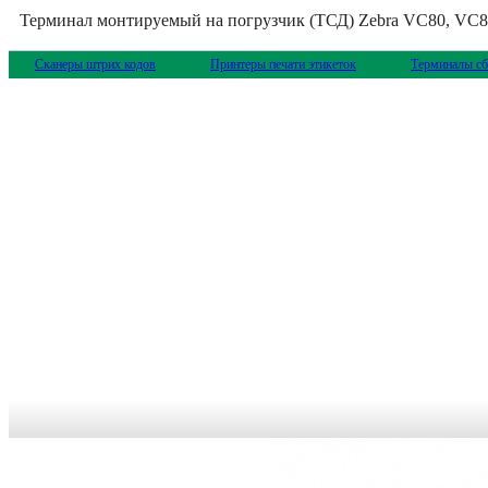
Терминал монтируемый на погрузчик (ТСД) Zebra VC80, 
Сканеры штрих кодов
Принтеры печати этикеток
Терминалы сб