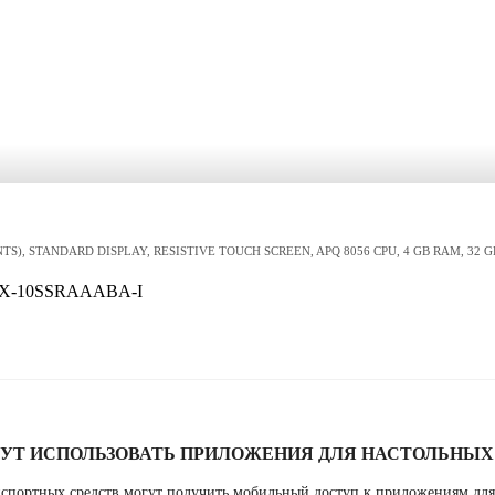
NTS), STANDARD DISPLAY, RESISTIVE TOUCH SCREEN, APQ 8056 CPU, 4 GB RAM, 32 G
80X-10SSRAAABA-I
ГУТ ИСПОЛЬЗОВАТЬ ПРИЛОЖЕНИЯ ДЛЯ НАСТОЛЬНЫ
спортных средств могут получить мобильный доступ к приложениям для 