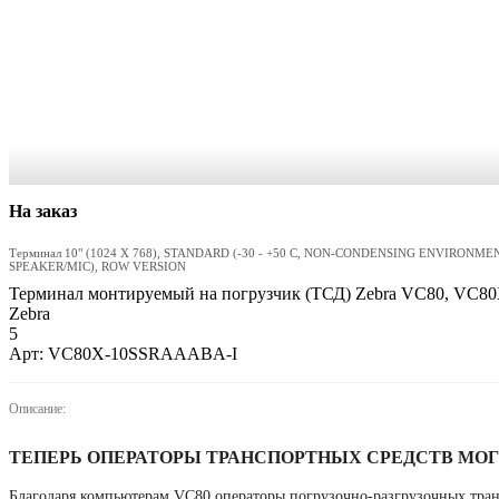
На заказ
Терминал 10" (1024 X 768), STANDARD (-30 - +50 C, NON-CONDENSING ENVIRONME
SPEAKER/MIC), ROW VERSION
Терминал монтируемый на погрузчик (ТСД) Zebra VC80, VC
Zebra
5
Арт: VC80X-10SSRAAABA-I
Описание:
ТЕПЕРЬ ОПЕРАТОРЫ ТРАНСПОРТНЫХ СРЕДСТВ МО
Благодаря компьютерам VC80 операторы погрузочно-разгрузочных тран