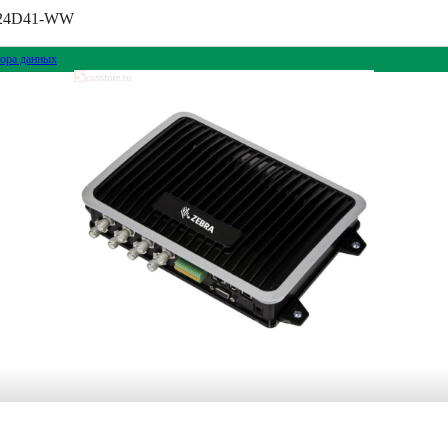
1324D41-WW
ора данных