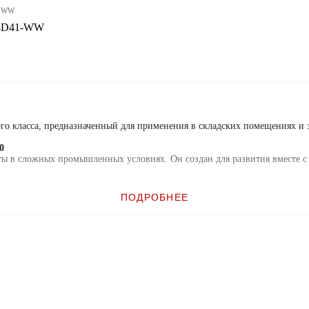
1-WW
24D41-WW
 класса, предназначенный для применения в складских помещениях и з
0
ты в сложных промышленных условиях. Он создан для развития вместе 
ПОДРОБНЕЕ
вания, считыватель FX9500 обеспечивает чрезвычайно высокую производи
льших территориях складов. FX9500 обеспечивает высокую эффективнос
ышенной надежностью и может работать во влажных и пыльных условиях 
тью поставляется в виде модели с 4 и 8 портами. Модель с 8 портами п
онфигурация может работать в моностатическом или бистатическом режим
ификации, Zebra обладает самым масштабным на рынке парком UHF RFID