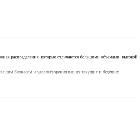
онах распределения, которые отличаются большими объемами, высокой
с вашим бизнесом и удовлетворения ваших текущих и будущих
тельность считывания. Это повышает радиус считывания, что
ть считывания в условиях больших объёмов информации и высокой
благодаря классу защиты IP53.
озволяет обеспечить работу большего числа грузовых ворот или точек
е.
-устройств, хорошо зарекомендовавших себя практически во всех