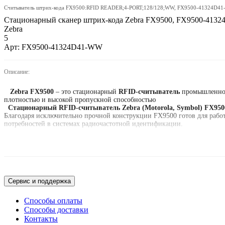
Считыватель штрих-кода FX9500:RFID READER;4-PORT;128/128;WW, FX9500-41324D4
Стационарный сканер штрих-кода Zebra FX9500, FX9500-413
Zebra
5
Арт: FX9500-41324D41-WW
Описание:
Zebra FX9500
– это стационарный
RFID-считыватель
промышленного
плотностью и высокой пропускной способностью
Стационарный RFID-считыватель Zebra (Motorola, Symbol) FX950
Благодаря исключительно прочной конструкции FX9500 готов для рабо
потребностей в системах радиочастотной идентификации.
Наивысший уровень производительности
Благодаря исключительной чувствительности радиочастотного сканиро
необходимо для применения в крупных центрах распределения и на бо
плотности размещения товаров. Кроме того, считыватель обладает пов
Важнейшие преимущества
Сервис и поддержка
Считыватель FX9500 с лучшим в классе процессором и расширяемой памя
считывания, что в результате снижает затраты на внедрение. Каждая к
Способы оплаты
Способы доставки
Линейка надежных устройств
Контакты
По сравнению с другими поставщиками решений радиочастотной идент