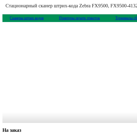
Стационарный сканер штрих-кода Zebra FX9500, FX9500-4
Сканеры штрих кодов
Принтеры печати этикеток
Терминалы сб
На заказ