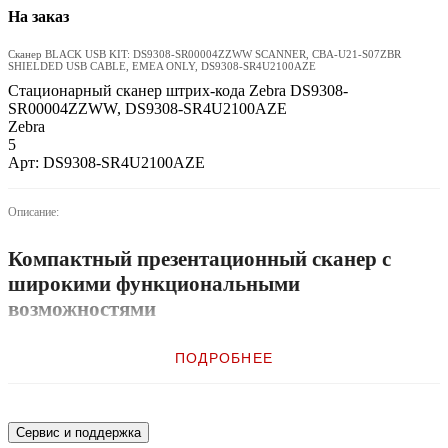
На заказ
Сканер BLACK USB KIT: DS9308-SR00004ZZWW SCANNER, CBA-U21-S07ZBR
SHIELDED USB CABLE, EMEA ONLY, DS9308-SR4U2100AZE
Стационарный сканер штрих-кода Zebra DS9308-
SR00004ZZWW, DS9308-SR4U2100AZE
Zebra
5
Арт: DS9308-SR4U2100AZE
Описание:
Компактный презентационный сканер с
широкими функциональными
возможностями
В небольших магазинах, аптеках, ресторанах быстрого обслуживания
ПОДРОБНЕЕ
и других подобных точках прилавки обычно маленькие, поэтому
можно легко задеть что-то или пролить жидкость. При этом
необходимо, чтобы клиенты и покупатели оставались довольны. Наш
новый презентационный сканер серии DS9300 подходит к любому
интерьеру, справляется с любыми задачами сканирования и
Сервис и поддержка
бесперебойно работает весь день. Это компактный и стильный сканер,