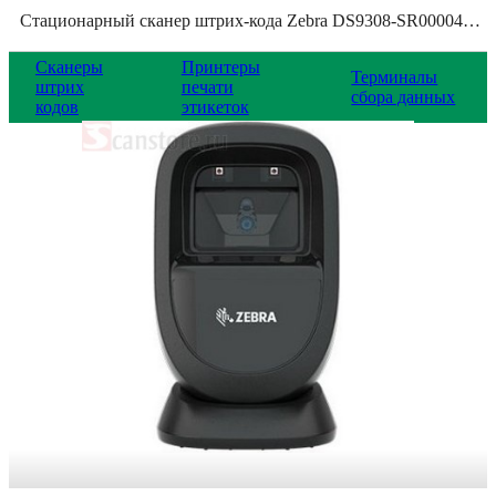
Стационарный сканер штрих-кода Zebra DS9308-SR00004ZZWW, DS9308-SR4U2100AZE
Сканеры
Принтеры
Терминалы
штрих
печати
сбора данных
кодов
этикеток