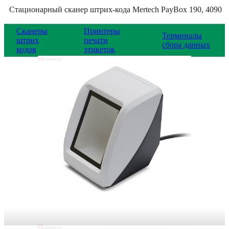
Стационарный сканер штрих-кода Mertech PayBox 190, 4090
Сканеры
Принтеры
Терминалы
штрих
печати
сбора данных
кодов
этикеток