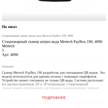
На заказ
Стационарный сканер штрих-кода Mertech PayBox 190, 4090
Стационарный сканер штрих-кода Mertech PayBox 190, 4090
Mertech
5
Арт: 4090
Описание:
Сканер Mertech PayBox 190 разработан для считывания QR-кодов. Эта
модель используется для приема оплаты с помощью смартфонов.
Устройство может считывать не только QR-коды. Система распознает
все распространенные 2D и 1D штрихкоды. Стационарный
сканер можно использовать для продажи маркированных товаров.
Технические характеристики
ПОДРОБНЕЕ
В конструкции Mertech PayBox 190 была реализована технология