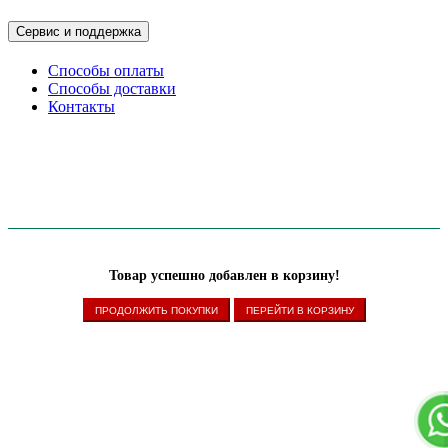
SuperLead. Инновационная технология ускоряет распознавание
штрих-кодов. Максимальная скорость сканирования достигает 300
Сервис и поддержка
скан/сек. По скорости работы устройство не уступает дорогим
многоплоскостным сканерам.
Способы оплаты
Технические характеристики прибора:
Способы доставки
Контакты
Сканирующий модуль: Photo 2D Image.
Дальность распознавания: 110 мм.
Разрешение фотоэлемента: 3,9 mil.
Минимальная контрастность: 20 %.
Подсветка 6500К LED белого цвета.
Интерфейс подключения: USB, USB-COM.
Модель обладает стильным дизайном. Для оформления использовано
сочетание черного и белого цвета. Корпус изготовлен из первичного
пластика. Размеры прибора 115*115*105 мм. Маленький сканер
впишется в любую кассовую зону. Ударопрочный корпус выдерживает
Товар успешно добавлен в корзину!
падения с высоты до 150 см. Класс защиты прибора от пыли и влаги:
IP54.
ПРОДОЛЖИТЬ ПОКУПКИ
ПЕРЕЙТИ В КОРЗИНУ
Преимущества модели
Считыватель Mertech PayBox 190 соответствует требованиям ФГИС/
ЕГАИС. Он подходит для работы с маркированными товарами.
Устройство распознает 2D штрихкоды PDF417 и Data Matrix, которые
применяются для товарного учета в системе Честный Знак.