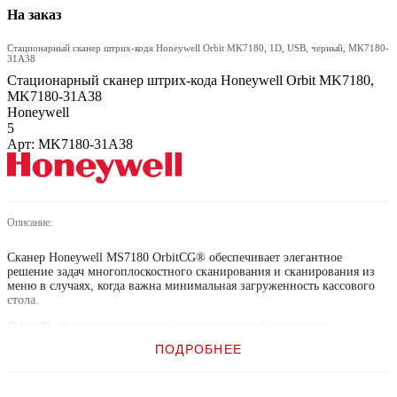
На заказ
Стационарный сканер штрих-кода Honeywell Orbit MK7180, 1D, USB, черный, MK7180-
31A38
Стационарный сканер штрих-кода Honeywell Orbit MK7180,
MK7180-31A38
Honeywell
5
Арт: MK7180-31A38
Описание:
Сканер Honeywell MS7180 OrbitCG® обеспечивает элегантное
решение задач многоплоскостного сканирования и сканирования из
меню в случаях, когда важна минимальная загруженность кассового
стола.
OrbitCG объединяет мощность запатентованной технологии
CodeGate® и множество функций, уже реализованных в MS7120
ПОДРОБНЕЕ
Orbit® – самом продаваемом компактном многоплоскостном
настольном сканере.
Технология CodeGate позволяет легко выделять требуемый штрихкод и