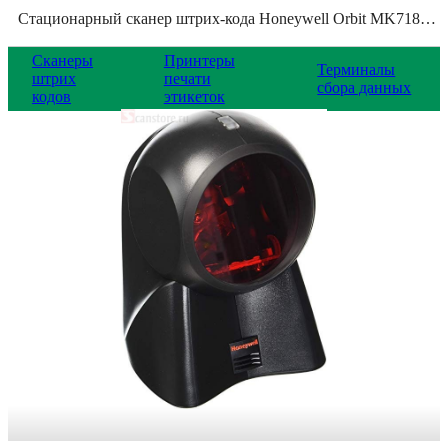
Стационарный сканер штрих-кода Honeywell Orbit MK7180, MK7180-31A38
Сканеры
Принтеры
Терминалы
штрих
печати
сбора данных
кодов
этикеток