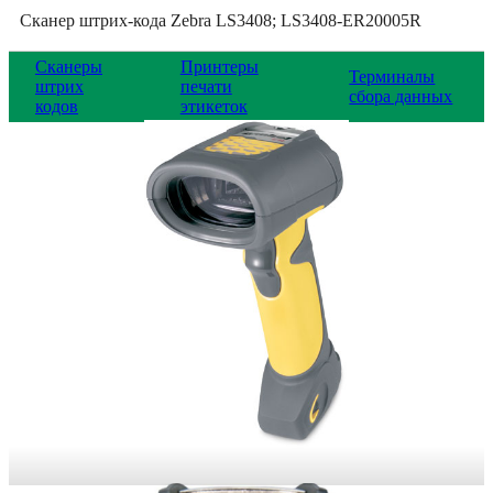
Сканер штрих-кода Zebra LS3408; LS3408-ER20005R
Сканеры
Принтеры
Терминалы
штрих
печати
сбора данных
кодов
этикеток