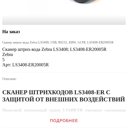
На заказ
Сканер штрих-кода Zebra LS3408, USB, RS232, KBW, 1d FR, LS3408-ER20005R
Сканер штрих-кода Zebra LS3408; LS3408-ER20005R
Zebra
5
Арт: LS3408-ER20005R
Описание:
СКАНЕР ШТРИХКОДОВ LS3408-ER С
ЗАЩИТОЙ ОТ ВНЕШНИХ ВОЗДЕЙСТВИЙ
Проводной портативный сканер LS3408-ER считывает одномерные
штрихкоды в самых тяжёлых условиях — даже при расположении
этикеток на разных расстояниях. Самый широкий рабочий диапазон
ПОДРОБНЕЕ
расстояний сканирования от 0,25 дюйма до 45 футов.