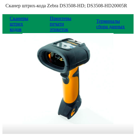
Сканер штрих-кода Zebra DS3508-HD; DS3508-HD20005R
Сканеры
Принтеры
Терминалы
штрих
печати
сбора данных
кодов
этикеток