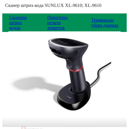
Сканер штрих-кода SUNLUX XL-9610; XL-9610
Сканеры
Принтеры
Терминалы
штрих
печати
сбора данных
кодов
этикеток