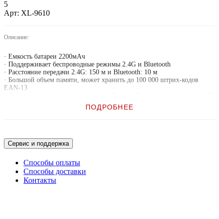
5
Арт: XL-9610
Описание:
· Емкость батареи 2200мАч
· Поддерживает беспроводные режимы 2.4G и Bluetooth
· Расстояние передачи 2.4G: 150 м и Bluetooth: 10 м
· Большой объем памяти, может хранить до 100 000 штрих-кодов
EAN-13
· Длительное время работы: на одной полной зарядке выполняет до 60
000 сканирований
ПОДРОБНЕЕ
· Поддержка обновлений онлайн, доступно послепродажное
обслуживание
· Гибкость в считывании 1D и 2D кодов (в т.ч. цветные, окрашенные и
нечеткие коды)
Сервис и поддержка
Способы оплаты
Способы доставки
Контакты