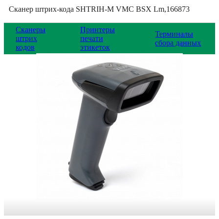
Сканер штрих-кода SHTRIH-M VMC BSX Lm,166873
Сканеры
Принтеры
Терминалы
штрих
печати
сбора данных
кодов
этикеток