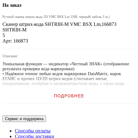
На заказ
Ручной сканер штрих-кода 2D VMC BSX Lm USB, чёрный( кабель 3 м.)
Сканер штрих-кода SHTRIH-M VMC BSX Lm,166873
SHTRIH-M
5
Арт: 166873
Описание:
Уникальная функция — индикатор «Честный ЗНАК» (отображение
результата проверки кода маркировки)
• Надёжное чтение любых кодов маркировки DataMatrix, марок
ЕГАИС и прочих 1D/2D штрих-кодов (считывает мятые,
поцарапанные, потёртые и низкоконтрастные коды, а также коды
с экранов смартфонов)
• Проверенная аппаратная платформа (CMOS-датчик 1280х800 точек
ПОДРОБНЕЕ
(1Мп), качественный объектив и мощный процессор)
• Ручные сканеры VMC — лидеры по результатам тестов ЦРПТ
«Честный ЗНАК»
• Эргономичный и прочный прорезиненный корпус
• Лучшее соотношение цены и производительности
Сервис и поддержка
• Контроль качества на всех этапах производства
• Поддержка интерфейсов USB (USB HID, USB CDC), RS-232
Способы оплаты
и Bluetooth (профили HID, SPP)
Способы доставки
• Встроенный датчик движения, удобная подставка