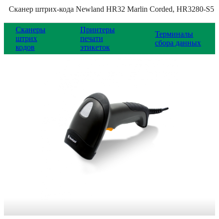
Сканер штрих-кода Newland HR32 Marlin Corded, HR3280-S5
Сканеры
Принтеры
Терминалы
штрих
печати
сбора данных
кодов
этикеток