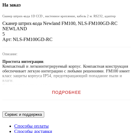
На заказ
Сканер штрих-кода 1D CCD , настенное крепление, кабель 2 м. RS232, адаптер
Сканер штрих-кода Newland FM100, NLS-FM100GD-RC
NEWLAND
5
Арт: NLS-FM100GD-RC
Описание:
Простота интеграции
.
Компактный и легкоинтегрируемый корпус. Компактная конструкция
обеспечивает легкую интеграцию с любыми решениями. FM100 имеет
класс защиты корпуса IP54, предотвращающий попадание пыли и
влаги.
Современные технологии.
Оснащен базовой технологией UIMG, которая была независимо
ПОДРОБНЕЕ
разработана и изготовлена Newland Auto-ID. Технология UIMG
включает оптическую подсистему, CMOS-матрицу, АЦП, дешифратор,
систему обработки изображений и другие встроенные компоненты.
Сканер поддерживает все мировые стандарты одномерных штрих-
кодов. В то время как его производительность считывания достигает и
Сервис и поддержка
превышает показатели устройств других мировых производителей. С
помощью прилагаемых принадлежностей, пользователь может
Способы оплаты
идеально подстроить сканер под требуемое применение.
Способы доставки