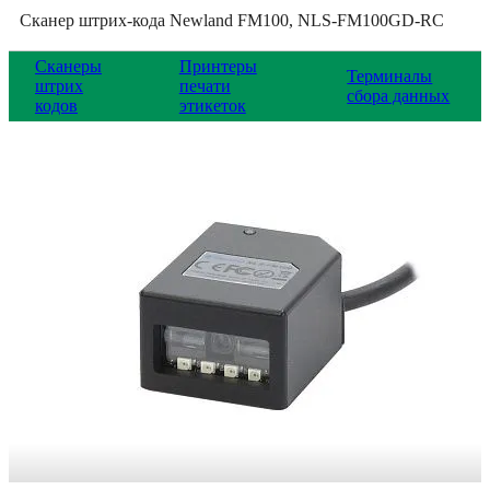
Сканер штрих-кода Newland FM100, NLS-FM100GD-RC
Сканеры
Принтеры
Терминалы
штрих
печати
сбора данных
кодов
этикеток