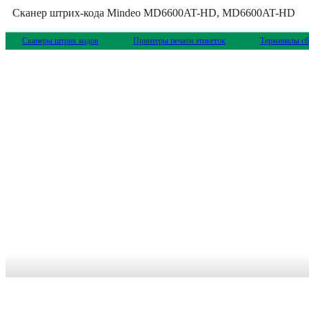
Сканер штрих-кода Mindeo MD6600AT-HD, MD6600AT-HD
Сканеры штрих кодов
Принтеры печати этикеток
Терминалы сб