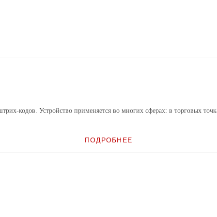
рих-кодов. Устройство применяется во многих сферах: в торговых точка
ПОДРОБНЕЕ
гко интегрируется
ных экранов