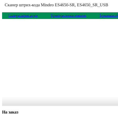
Сканер штрих-кода Mindeo ES4650-SR, ES4650_SR_USB
Сканеры штрих кодов
Принтеры печати этикеток
Терминалы сб
На заказ