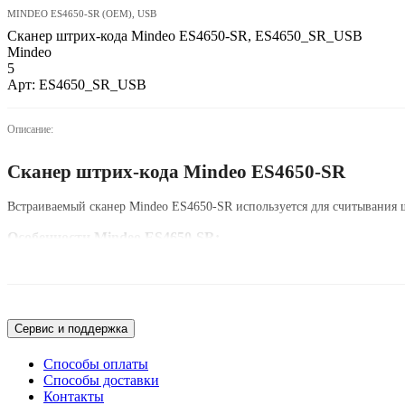
MINDEO ES4650-SR (OEM), USB
Сканер штрих-кода Mindeo ES4650-SR, ES4650_SR_USB
Mindeo
5
Арт: ES4650_SR_USB
Описание:
Сканер штрих-кода Mindeo ES4650-SR
Встраиваемый сканер Mindeo ES4650-SR используется для считывания шт
Особенности Mindeo ES4650-SR:
Автоопределение изображения
Всенаправленное сканирование
Малый размер, подходит для небольших помещений, гибкий и ле
Поддержка внешнего триггера и последовательного триггера
Считывает все основные штрих-коды 1D и 2D
Сервис и поддержка
Считывает штрих-коды как с бумажных этикеток, так и электрон
Нет поддержки ЕГАИС
Способы оплаты
Кабель USB идет в комплекте
Способы доставки
Контакты