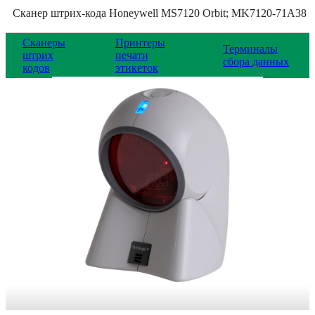
Сканер штрих-кода Honeywell MS7120 Orbit; MK7120-71A38
Сканеры
Принтеры
Терминалы
штрих
печати
сбора данных
кодов
этикеток