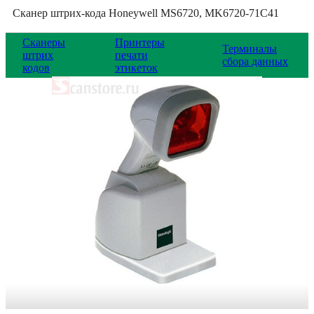
Сканер штрих-кода Honeywell MS6720, MK6720-71C41
Сканеры
Принтеры
Терминалы
штрих
печати
сбора данных
кодов
этикеток