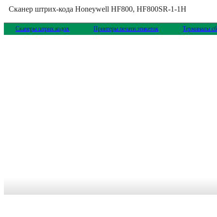
Сканер штрих-кода Honeywell HF800, HF800SR-1-1H
Сканеры штрих кодов
Принтеры печати этикеток
Терминалы сб