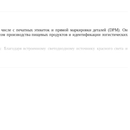
числе с печатных этикеток и прямой маркировки деталей (DPM). Он
ссом производства пищевых продуктов и идентификации логистических
у. Благодаря встроенному светодиодному источнику красного света и
компактными размерами, поэтому идеально подходит для эксплуатации
x и функцией AutoLearn. Настройку можно выполнить нажатием одной
выми портами RS232 и RS485, а также портом ввода/вывода. На выбор
 изделие, соответствующее его потребностям в отношении рабочего