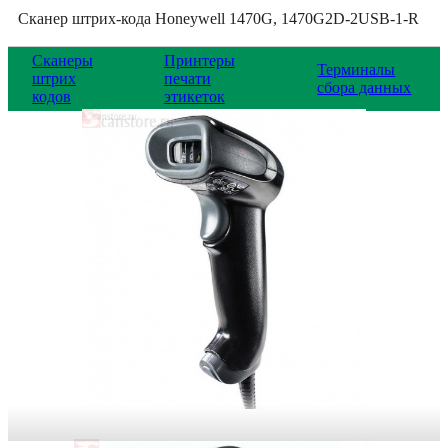
Сканер штрих-кода Honeywell 1470G, 1470G2D-2USB-1-R
Сканеры
Принтеры
Терминалы
штрих
печати
сбора данных
кодов
этикеток