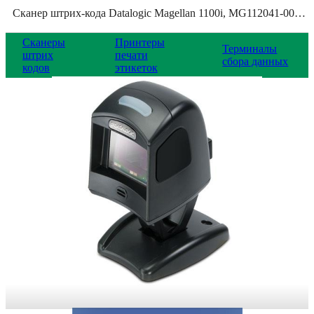
Сканер штрих-кода Datalogic Magellan 1100i, MG112041-001-412B
Сканеры
Принтеры
Терминалы
штрих
печати
сбора данных
кодов
этикеток