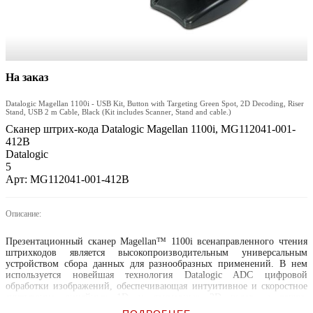
На заказ
Datalogic Magellan 1100i - USB Kit, Button with Targeting Green Spot, 2D Decoding, Riser
Stand, USB 2 m Cable, Black (Kit includes Scanner, Stand and cable.)
Сканер штрих-кода Datalogic Magellan 1100i, MG112041-001-
412B
Datalogic
5
Арт: MG112041-001-412B
Описание:
Презентационный сканер Magellan™ 1100i всенаправленного чтения
штрихкодов является высокопроизводительным универсальным
устройством сбора данных для разнообразных применений. В нем
используется новейшая технология Datalogic ADC цифровой
обработки изображений, обеспечивающая интуитивное и скоростное
считывание линейных 1D и двумерных 2D кодов, а также,
поддерживающая передовые характеристики, такие как захват