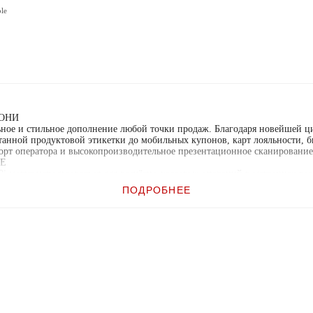
ble
ОНИ
ное и стильное дополнение любой точки продаж. Благодаря новейшей ци
танной продуктовой этикетки до мобильных купонов, карт лояльности, б
рт оператора и высокопроизводительное презентационное сканирование.
ИЕ
0i могут использоваться для расчётно-кассовых операций в магазинах ра
ём классе и идеально подходит для использования в условиях ограничен
ПОДРОБНЕЕ
оляет устанавливать сканер вплотную к стене или дисплею для максималь
омощью высокой наклонной стойки, подставки, магнитной базы и L-обр
ote Management с IBM Systems Director® и Wavelink® Avalanche®. С ка