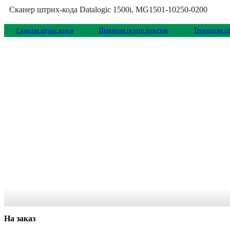
Сканер штрих-кода Datalogic 1500i, MG1501-10250-0200
Сканеры штрих кодов
Принтеры печати этикеток
Терминалы сб
На заказ