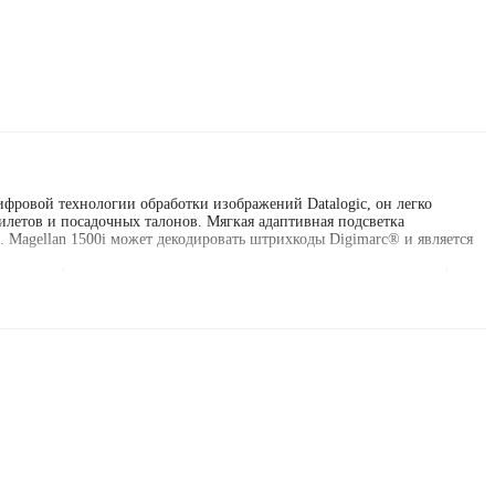
фровой технологии обработки изображений Datalogic, он легко
илетов и посадочных талонов. Мягкая адаптивная подсветка
 Magellan 1500i может декодировать штрихкоды Digimarc® и является
зличного формата, таких как магазины у дома, аптеки, почтовые офисы
ного рабочего пространства. Помимо этого, интеллектуальная
но эффективного использования рабочего пространства. Разнообразные
азного монтажного кронштейна.
ждым сканером Magellan доступна дополнительная функциональность.