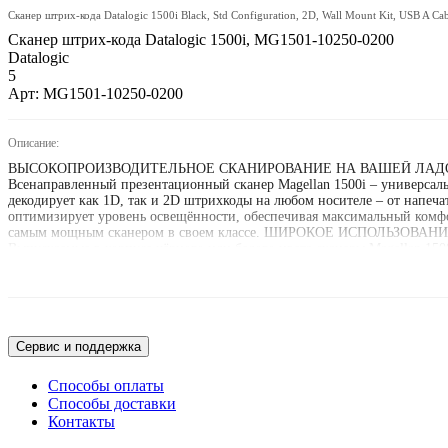
Сканер штрих-кода Datalogic 1500i Black, Std Configuration, 2D, Wall Mount Kit, USB A Ca
Сканер штрих-кода Datalogic 1500i, MG1501-10250-0200
Datalogic
5
Арт: MG1501-10250-0200
Описание:
ВЫСОКОПРОИЗВОДИТЕЛЬНОЕ СКАНИРОВАНИЕ НА ВАШЕЙ ЛАД
Всенаправленный презентационный сканер Magellan 1500i – универсаль
декодирует как 1D, так и 2D штрихкоды на любом носителе – от напеча
оптимизирует уровень освещённости, обеспечивая максимальный комфо
самым мощным сканером в своем классе. ШИРОКОЕ ИСПОЛЬЗОВАН
Выпускаемые в корпусе чёрного или белого цвета сканеры Magellan 150
или бутики. Magellan 1500i имеет самую компактную конструкцию в сво
прокладка кабеля обеспечивает удобство ручного сканирования и позв
варианты монтажа позволяют оптимизировать размещение сканера с п
ХАРАКТЕРИСТИКИ
Поддерживается удалённое управление для OPOS, JavaPOS, Toshiba Rem
Сервис и поддержка
Способы оплаты
Способы доставки
Контакты