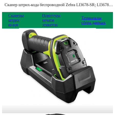
Сканер штрих-кода беспроводной Zebra LI3678-SR; LI3678-SR3U4210S1W
Сканеры
Принтеры
Терминалы
штрих
печати
сбора данных
кодов
этикеток