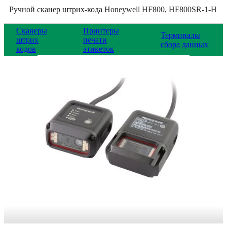
Ручной сканер штрих-кода Honeywell HF800, HF800SR-1-H
Сканеры
Принтеры
Терминалы
штрих
печати
сбора данных
кодов
этикеток