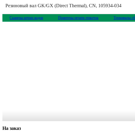
Резиновый вал GK/GX (Direct Thermal), CN, 105934-034
Сканеры штрих кодов
Принтеры печати этикеток
Терминалы сб
На заказ