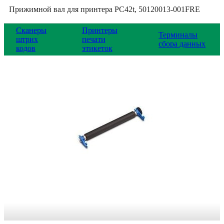
Прижимной вал для принтера PC42t, 50120013-001FRE
Сканеры
Принтеры
Терминалы
штрих
печати
сбора данных
кодов
этикеток