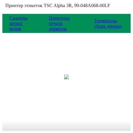
Принтер этикеток TSC Alpha 3R, 99-048A068-00LF
Сканеры
Принтеры
Терминалы
штрих
печати
сбора данных
кодов
этикеток