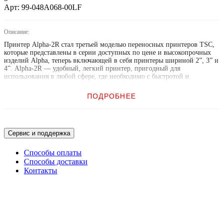
Арт: 99-048A068-00LF
Описание:
Принтер Alpha-2R стал третьей моделью переносных принтеров TSC,
которые представлены в серии доступных по цене и высокопрочных
изделий Alpha, теперь включающей в себя принтеры шириной 2”, 3” и
4”. Alpha-2R — удобный, легкий принтер, пригодный для
использования в любой сфере, где необходимо с быстротой и
легкостью распечатывать квитанции и билеты.
Вместе с принтером Alpha-2R компания TSC предлагает своим
ПОДРОБНЕЕ
заказчикам расширенные возможности без ущерба для
функциональности и производительности.
Особенности:
Сервис и поддержка
• Корпус класса IP54 для защиты от внешних воздействий и
проникновения пыли и воды.
Способы оплаты
• Пластмассовая конструкция, выдерживающая падение с высоты 1,5
Способы доставки
м (5 футов).
Контакты
• Проводной и беспроводной интерфейс USB 2.0, RS-232, Bluetooth
4.0, Bluetooth 4.2 +MFi, NFC и модуль Wi-Fi 802.11 a/b/g/n
(используется поочередно с функцией Bluetooth)
Wi-Fi CERTIFIED™.
• Ионно-литиевые аккумуляторные батареи высокой емкости 1620
мА·ч.
• Более вместительный отсек для рулона бумаги позволяет снизить