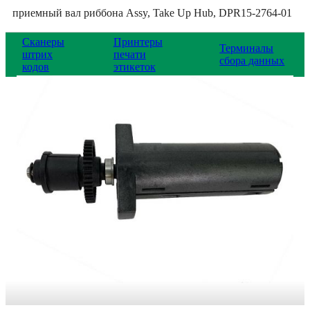
приемный вал риббона Assy, Take Up Hub, DPR15-2764-01
Сканеры
Принтеры
Терминалы
штрих
печати
сбора данных
кодов
этикеток