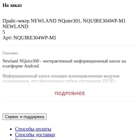
На заказ
Прайс-чекер NEWLAND NQuire301, NQUIRE304WP-M1
NEWLAND
5
Арт: NQUIRE304WP-M1
Описание:
Newland NQuire300 - интерактивный информационный киоск на
платформе Android.
Информационный киоск оснащен всенаправленным модулем
сканирования, что обеспечивает гибкое считывание 1D/2D-
штрихкодов. Как обученные сотрудники, так и неопытные клиенты
смогут легко сканировать напечатанные и цифровые штрихкоды.
ПОДРОБНЕЕ
Работая на Android, NQuire 300 предоставляет широкий набор
функций. Поиск информации о продукте, сканирование билета,
проверка цены или покупка - будет быстрым и простым, даже для
неопытных пользователей.
Сервис и поддержка
Newland NQuire300 оснащен множеством функций, которые
Способы оплаты
позволяют легко адаптировать к приложению пользователя.
Способы доставки
Устройство имеет встроенный высокочастотный считыватель RFID.