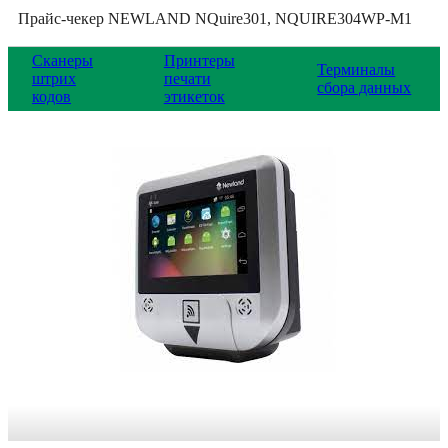
Прайс-чекер NEWLAND NQuire301, NQUIRE304WP-M1
Сканеры
Принтеры
Терминалы
штрих
печати
сбора данных
кодов
этикеток