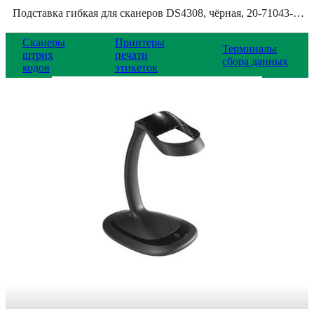
Подставка гибкая для сканеров DS4308, чёрная, 20-71043-04R
Сканеры
Принтеры
Терминалы
штрих
печати
сбора данных
кодов
этикеток