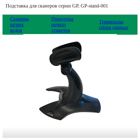
Подставка для сканеров серии GP, GP-stand-001
Сканеры
Принтеры
Терминалы
штрих
печати
сбора данных
кодов
этикеток