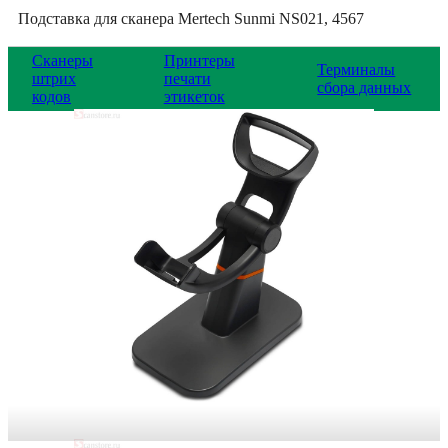
Подставка для сканера Mertech Sunmi NS021, 4567
Сканеры
Принтеры
Терминалы
штрих
печати
сбора данных
кодов
этикеток